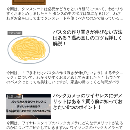
今回は、タンスシートは必要かどうかという疑問について、わかりや
すくおまとめしました＾＾ タンスの中の湿度は気になるけど、わざ
わざお金を出してまでタンスシートを使うべきなのかで迷っている人
はわりと多いかもしれませんね。 ちょっとアバウトな結論...
パスタの作り置きが伸びない方法
生活の知恵
はある？温め直しのコツも詳しく
解説！
今回は、「できるだけパスタの作り置きが伸びないようにするテクニ
ック」について、わかりやすくおまとめしてみました＾＾ 茹でたて
のパスタはとっても美味しいですが、家族の帰ってくる時間がバラバ
ラだとその都度茹でるのが大変。 できればパスタを作り置...
バックカメラのワイヤレスにデメ
生活の知恵
リットはある？買う前に知ってお
きたい6つのポイント！
今回は、ワイヤレスタイプのバックカメラにどんなデメリットがある
のかについてご紹介していきますね♪ ワイヤレスのバックカメラって