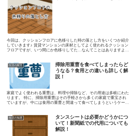
今回は、クッションフロアに色移りした時の落とし方をいくつか紹介
していきます♪ 賃貸マンションの床材としてよく使われるクッション
フロアですが、いつ間にか色移りしてた…なんてことはありますよ
ね。 小さいお子さんがいるお家だと、子供が床に落書きし...
掃除用重曹を食べてしまったらど
生活の知恵
うなる？食用との違いも詳しく解
説！
家庭でよく使われる重曹は、料理や掃除など、その用途は多岐にわた
ります。 特に、掃除用重曹はその手軽さから多くの家庭で重宝され
ていますが、中には食用の重曹と間違って食べてしまうというケース
もあるようなので、掃除用重曹の扱いには注意が必要です。...
タンスシートは必要かどうかにつ
生活の知恵
いて！新聞紙での代用についても
解説！