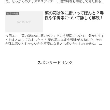
ね。せっかくのクリスマスディナー、他の料理も用意して見た目も内
容も豪華にしたいものです。 とはいうものの、ケン...
菜の花は体に悪いってほんと？毒
生活の知恵
性や栄養素について詳しく解説！
今回は、「菜の花は体に悪いの？」という疑問について、分かりやす
くおまとめしてみました＾＾ 菜の花には多少苦味があるので、それ
が体に悪いんじゃないかと不安になる人も多いかもしれません。 結
論からお伝えすると、菜の花は体に悪いことはありません。...
スポンサードリンク