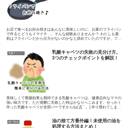
お店で食べるお好み焼きはあんなに美味しいのに、お家のフライパン
で作るとどうもイマイチ…。そんな経験ありませんか？ わたしも最
初はフライパンだから仕方がないのかなと諦めていたのですが、フラ
イパンに適した焼き方を研究しているうちにだんだんとクオ...
乳酸キャベツの失敗の見分け方。
乳酸キャベツ
3つのチェックポイントを解説！
美味しくて整腸効果も期待できる乳酸キャベツは、健康志向なママの
強い味方です。ただ発酵に失敗した時はかなりへこみます。せっかく
作った乳酸キャベツが全部パーですからね(´Д｀。) 作り慣れてしまえ
ばそうでもないんでしょうが、最初のうちは成功と失...
油の捨て方番外編！未使用の油を
揚げ物油
処理する方法まとめ！