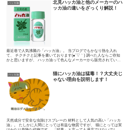
北見ハッカ油と他のメーカーのハ
ハッカ油
ッカ油の違いをざっくり解説！
最近巷で人気沸騰の「ハッカ油」。 当ブログでもかなり熱を入れ
て、 チクチクと記事を書いております(●´▽｀) 調べた人ならご存知
かと思いますが、 ハッカ油って色んなメーカーから販売されていま
す。 そんな中でも、特に目立っているのが「北見ハッ...
猫にハッカ油は猛毒！？大丈夫じ
ハッカ油
ゃない理由を説明します！
天然成分で安全な虫除けスプレーの 材料として人気の高い「ハッカ
油」。 たしかに人間にとっては有益な物質ですが、 猫にとっては実
はかなり危険な代物です。 「猛毒」と言っても過言ではないでしょ