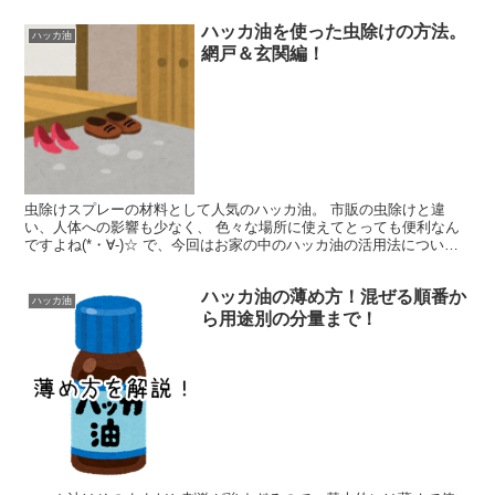
ハッカ油を使った虫除けの方法。
ハッカ油
網戸＆玄関編！
虫除けスプレーの材料として人気のハッカ油。 市販の虫除けと違
い、人体への影響も少なく、 色々な場所に使えてとっても便利なん
ですよね(*・∀-)☆ で、今回はお家の中のハッカ油の活用法につい
て。 具体的には、 ・網戸 ・玄関 での使い方につい...
ハッカ油の薄め方！混ぜる順番か
ハッカ油
ら用途別の分量まで！