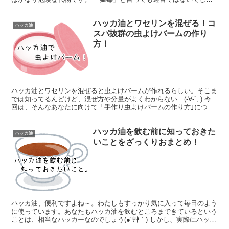
う。 虫除け効果を期待して、猫ちゃんに直接つける な...
ハッカ油とワセリンを混ぜる！コ
ハッカ油
スパ抜群の虫よけバームの作り
方！
ハッカ油とワセリンを混ぜると虫よけバームが作れるらしい。そこま
では知ってるんどけど、混ぜ方や分量がよくわからない…(-∀-`; ) 今
回は、そんなあなたに向けて「手作り虫よけバームの作り方｣につい
ておまとめしました。 後半ではパッチテストに...
ハッカ油を飲む前に知っておきた
ハッカ油
いことをざっくりおまとめ！
ハッカ油、便利ですよね～。わたしもすっかり気に入って毎日のよう
に使っています。あなたもハッカ油を飲むところまできているという
ことは、相当なハッカーなのでしょう(●´艸｀) しかし、実際にハッカ
油を飲む前には知っておいてほしいことがいくつかあ...