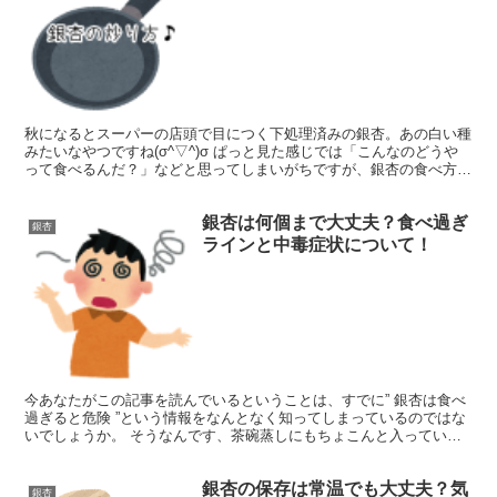
秋になるとスーパーの店頭で目につく下処理済みの銀杏。あの白い種
みたいなやつですね(σ^▽^)σ ぱっと見た感じでは「こんなのどうや
って食べるんだ？」などと思ってしまいがちですが、銀杏の食べ方は
いたってシンプル。そう、フライパンなどで炒って食...
銀杏は何個まで大丈夫？食べ過ぎ
銀杏
ラインと中毒症状について！
今あなたがこの記事を読んでいるということは、すでに” 銀杏は食べ
過ぎると危険 ”という情報をなんとなく知ってしまっているのではな
いでしょうか。 そうなんです、茶碗蒸しにもちょこんと入っている
いるあのかわいらしい銀杏には、わたしたちの体にとっ...
銀杏の保存は常温でも大丈夫？気
銀杏