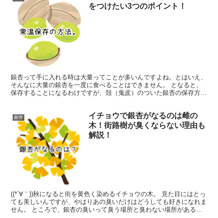
をつけたい3つのポイント！
銀杏って手に入れる時は大量ってことが多いんですよね。とはいえ、
そんなに大量の銀杏を一度に食べることはできません。 となると、
保存することになるわけですが、殻（鬼皮）のついた銀杏の保存方法
なんて知らない人も多いのではないでしょうか。 銀杏の保...
イチョウで銀杏がなるのは雌の
銀杏
木！街路樹が臭くならない理由も
解説！
((*´∀｀))秋になると街を黄色く染めるイチョウの木。 見た目にはとっ
ても美しいんですが、やはりあの臭いだけはどうしても好きになれま
せん。 ところで、銀杏の臭いって臭う場所と臭わない場所があると
思いませんか？ 全然臭いがしなくて、見上げて...