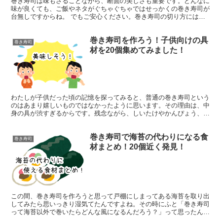
巻き寿司は味もさることながら、断面の美しさも重要です。どんなに
味が良くても、ご飯やネタがぐちゃぐちゃではせっかくの巻き寿司が
台無しですからね。 でもご安心ください。巻き寿司の切り方にはち
ょっとしたコツがあるのです。それさえ理解してしまえばも...
巻き寿司を作ろう！子供向けの具
巻き寿司
材を20個集めてみました！
わたしが子供だった頃の記憶を探ってみると、普通の巻き寿司という
のはあまり嬉しいものではなかったように思います。その理由は、中
身の具が渋すぎるからです。残念ながら、しいたけやかんぴょう、焼
穴子に心ときめく子供は少ないのではないでしょうか。 で...
巻き寿司で海苔の代わりになる食
巻き寿司
材まとめ！20個近く発見！
この間、巻き寿司を作ろうと思って戸棚にしまってある海苔を取り出
してみたら思いっきり湿気てたんですよね。その時にふと「巻き寿司
って海苔以外で巻いたらどんな風になるんだろう？」って思ったんで
す。 で、ちょこっと調べてみたら、世の中の人はわたしが...