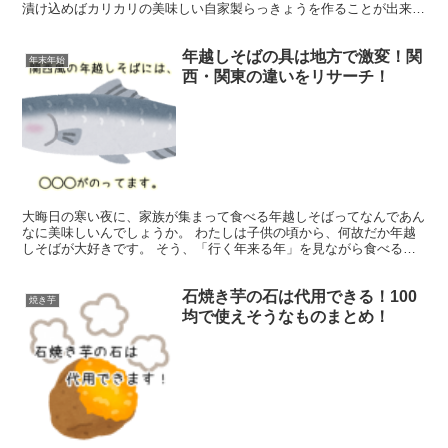
漬け込めばカリカリの美味しい自家製らっきょうを作ることが出来ま
す！ ということで今回は、「簡単で美味しいらっきょうの...
年越しそばの具は地方で激変！関
年末年始
西・関東の違いをリサーチ！
大晦日の寒い夜に、家族が集まって食べる年越しそばってなんであん
なに美味しいんでしょうか。 わたしは子供の頃から、何故だか年越
しそばが大好きです。 そう、「行く年来る年」を見ながら食べるあ
のおそばが…。 と、わたしの好みはさておき、今回のテー...
石焼き芋の石は代用できる！100
焼き芋
均で使えそうなものまとめ！