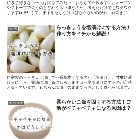
焼き芋好きなら一度は試してみたい「おうちで石焼き芋」。オーブン
やストーブで焼くのとどれくらい違うのか、考えただけでもワクワク
します(●´艸｀) で、まず用意しなければならないのが石。石焼き芋な
んだから石がなくては始まりません。 とはいえ、石...
らっきょうを塩漬けにする方法！
その他
作り方をイチから解説！
自家製のらっきょう漬けで一番基本となるのが「塩漬け」。甘酢に漬
けるにしろ、醤油に漬けるにしろ、まずは一度塩漬けにするのが定番
となっています。もちろん塩漬けのままでもおいしく食べられます。
ということで今回は、「らっきょうの塩漬けにする方法」...
柔らかいご飯を固くする方法！ご
生活の知恵
飯がベチャベチャになる原因は？