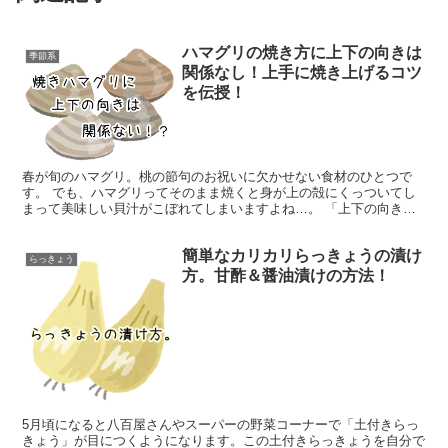
ハマグリの焼き方に上下の向きは
季節系
関係なし！上手に焼き上げるコツ
を伝授！
春が旬のハマグリ。桃の節句のお祝いに欠かせない食材のひとつで
す。 でも、ハマグリってそのまま焼くと身が上の殻にくっついてし
まって美味しい貝汁がこぼれてしまいますよね…。 「上下の向きを
見極めて焼くといい」という説がありますが、実はハマグリの...
簡単なカリカリらっきょうの漬け
らっきょう
方。甘酢＆醤油漬けの方法！
5月頃になると八百屋さんやスーパーの野菜コーナーで「土付きらっ
きょう」が目につくようになります。この土付きらっきょうを自分で