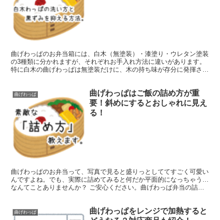
曲げわっぱのお弁当箱には、白木（無塗装）・漆塗り・ウレタン塗装
の3種類に分かれますが、それぞれお手入れ方法に違いがあります。
特に白木の曲げわっぱは無塗装だけに、木の持ち味が存分に発揮され
るのですが、反面、水分や臭いを吸い込みやすく、お手入...
曲げわっぱはご飯の詰め方が重
曲げわっぱ
要！斜めにするとおしゃれに見え
る！
曲げわっぱのお弁当って、写真で見ると盛りっとしててすごく可愛い
んですよね。でも、実際に詰めてみると何だか平面的になっちゃう…
なんてことありませんか？ ご安心ください。曲げわっぱ弁当の詰め
方にはちょっとしたコツがあります。それさえマスターして...
曲げわっぱをレンジで加熱すると
曲げわっぱ